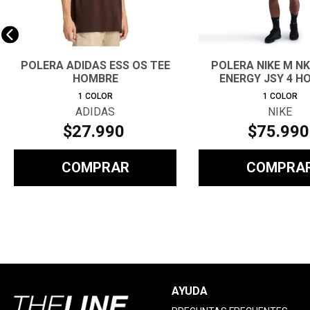
POLERA ADIDAS ESS OS TEE
POLERA NIKE M NK
HOMBRE
ENERGY JSY 4 H
1
COLOR
1
COLOR
ADIDAS
NIKE
$
27
.
990
$
75
.
990
COMPRAR
COMPRA
AYUDA