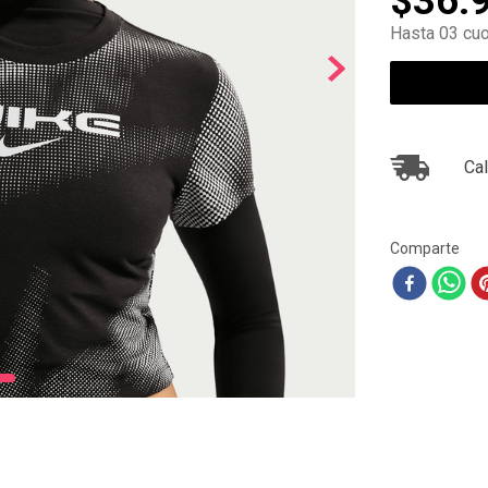
$
36
.
10
.
ea7
Hasta 03 cuo
Cal
Comparte