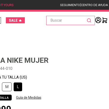
|
 IT YOURS
SEGUIMIENTO
CENTRO DE AYUDA
Buscar
SALE 🔥
A NIKE MUJER
844-010
M
L
Guía de Medidas
TALLA