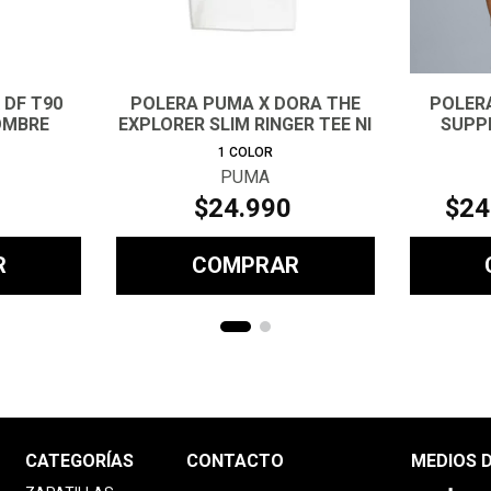
 DF T90
POLERA PUMA X DORA THE
POLER
OMBRE
EXPLORER SLIM RINGER TEE NI
SUPPL
1
COLOR
PUMA
$
24
.
990
$
24
R
COMPRAR
CATEGORÍAS
CONTACTO
MEDIOS 