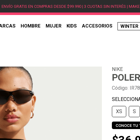
ENVÍO GRATIS EN COMPRAS DESDE $99.990 | 3 CUOTAS SIN INTERÉS | MAKE
ARCAS
HOMBRE
MUJER
KIDS
ACCESORIOS
WINTER
TÉRMINOS MÁS BUSCADOS
1
.
hombre
2
.
jordan
NIKE
3
.
mujer
POLER
4
.
nike
Código
:
IR7
5
.
zapatillas
6
.
zapatillas jordan
XS
S
7
.
zapatillas hombre
8
.
new balance
CONOCE TU 
9
.
zapatillas nike