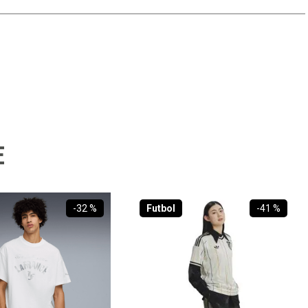
E
-
32 %
Futbol
-
41 %