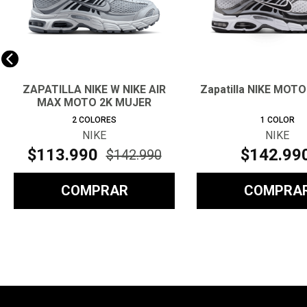
ZAPATILLA NIKE W NIKE AIR
Zapatilla NIKE MOT
MAX MOTO 2K MUJER
2
COLORES
1
COLOR
NIKE
NIKE
$
113
.
990
$
142
.
99
$
142
.
990
COMPRAR
COMPRA