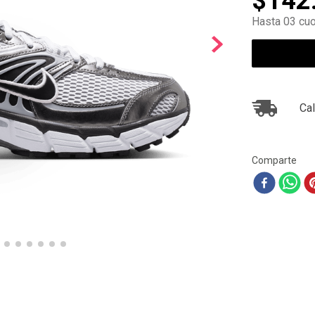
$
142
10
.
ea7
Hasta 03 cuo
Cal
Comparte