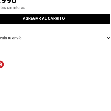
.
990
tas sin interés
AGREGAR AL CARRITO
cula tu envío