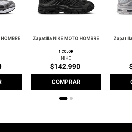
O HOMBRE
Zapatilla NIKE MOTO HOMBRE
Zapatil
1
COLOR
NIKE
0
$
142
.
990
R
COMPRAR