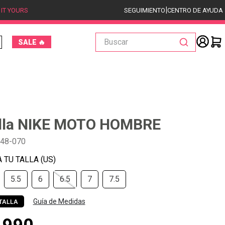
|
 IT YOURS
SEGUIMIENTO
CENTRO DE AYUDA
Buscar
SALE 🔥
illa NIKE MOTO HOMBRE
548-070
5.5
6
6.5
7
7.5
Guía de Medidas
TALLA