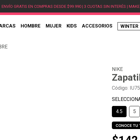
ENVÍO GRATIS EN COMPRAS DESDE $99.990 | 3 CUOTAS SIN INTERÉS | MAKE
ARCAS
HOMBRE
MUJER
KIDS
ACCESORIOS
WINTER
TÉRMINOS MÁS BUSCADOS
BRE
1
.
hombre
2
.
jordan
NIKE
3
.
mujer
Zapat
4
.
nike
Código
:
IU7
5
.
zapatillas
6
.
zapatillas jordan
4.5
5
7
.
new balance
8
.
zapatillas hombre
CONOCE TU 
9
.
zapatillas nike