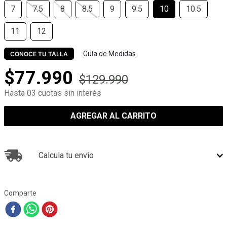
7
7.5
8
8.5
9
9.5
10
10.5
11
12
Guía de Medidas
CONOCE TU TALLA
$
77
.
990
$
129
.
990
Hasta 03 cuotas sin interés
AGREGAR AL CARRITO
Calcula tu envío
Comparte