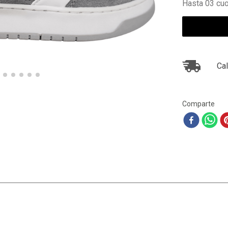
Hasta 03 cuo
10
.
ea7
Cal
Comparte