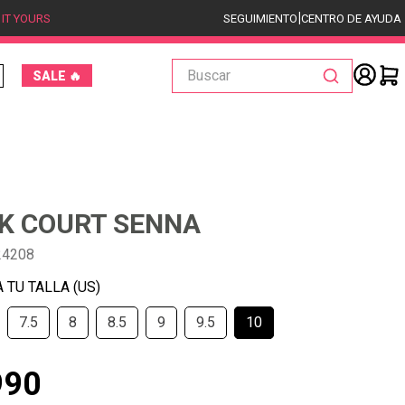
|
 IT YOURS
SEGUIMIENTO
CENTRO DE AYUDA
Buscar
SALE 🔥
LK COURT SENNA
24208
7.5
8
8.5
9
9.5
10
990