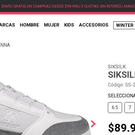
ENVÍO GRATIS EN COMPRAS DESDE $99.990 | 3 CUOTAS SIN INTERÉS | MAKE
ARCAS
HOMBRE
MUJER
KIDS
ACCESORIOS
WINTER
TÉRMINOS MÁS BUSCADOS
ENNA
1
.
hombre
2
.
jordan
SIKSILK
3
.
mujer
SIKSI
4
.
nike
Código
:
SS-
5
.
zapatillas
6
.
zapatillas jordan
6.5
7
7
.
zapatillas hombre
8
.
new balance
$
89
.
9
.
zapatillas nike