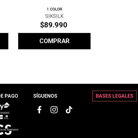
1
COLOR
SIKSILK
$
89
.
990
COMPRAR
DE PAGO
SÍGUENOS
BASES LEGALES