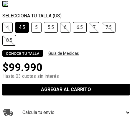
4
4.5
5
5.5
6
6.5
7
7.5
8.5
Guía de Medidas
CONOCE TU TALLA
$
99
.
990
Hasta 03 cuotas sin interés
AGREGAR AL CARRITO
Calcula tu envío