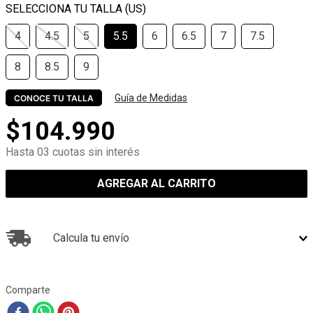
4
4.5
5
5.5
6
6.5
7
7.5
8
8.5
9
Guía de Medidas
CONOCE TU TALLA
$
104
.
990
Hasta 03 cuotas sin interés
AGREGAR AL CARRITO
Calcula tu envío
Comparte