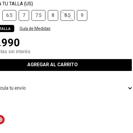
6.5
7
7.5
8
8.5
9
Guía de Medidas
TALLA
.
990
tas sin interés
AGREGAR AL CARRITO
cula tu envío