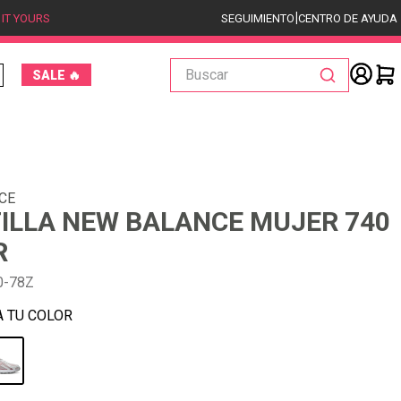
|
 IT YOURS
SEGUIMIENTO
CENTRO DE AYUDA
Buscar
SALE 🔥
CE
ILLA NEW BALANCE MUJER 740
R
0-78Z