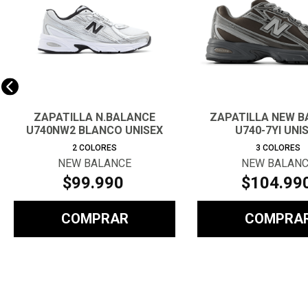
ZAPATILLA N.BALANCE
ZAPATILLA NEW B
U740NW2 BLANCO UNISEX
U740-7YI UNI
2
COLORES
3
COLORES
NEW BALANCE
NEW BALAN
$
99
.
990
$
104
.
99
COMPRAR
COMPRA