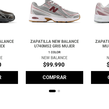
ALANCE
ZAPATILLA NEW BALANCE
ZAPAT
SEX
U740MS2 GRIS MUJER
MU
1
COLOR
CE
NEW BALANCE
N
0
$
99
.
990
R
COMPRAR