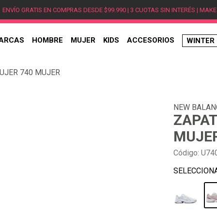
ENVÍO GRATIS EN COMPRAS DESDE $99.990 | 3 CUOTAS SIN INTERÉS | MAKE
ARCAS
HOMBRE
MUJER
KIDS
ACCESORIOS
WINTER
TÉRMINOS MÁS BUSCADOS
UJER 740 MUJER
1
.
hombre
2
.
jordan
NEW BALAN
3
.
mujer
ZAPAT
4
.
nike
MUJE
5
.
zapatillas
Código
:
U74
6
.
zapatillas jordan
7
.
zapatillas hombre
8
.
new balance
9
.
zapatillas nike