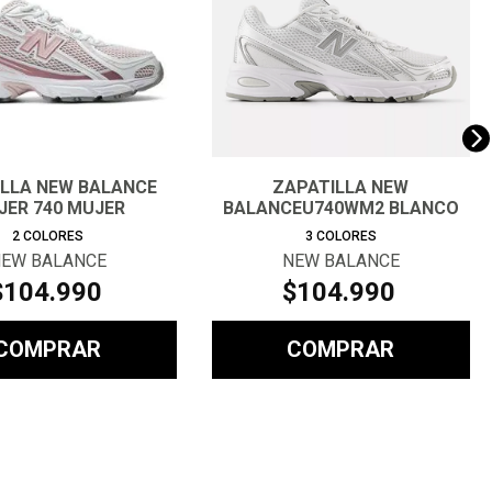
ILLA NEW BALANCE
ZAPATILLA NEW
JER 740 MUJER
BALANCEU740WM2 BLANCO
UNISEX
2
COLORES
3
COLORES
EW BALANCE
NEW BALANCE
$
104
.
990
$
104
.
990
COMPRAR
COMPRAR