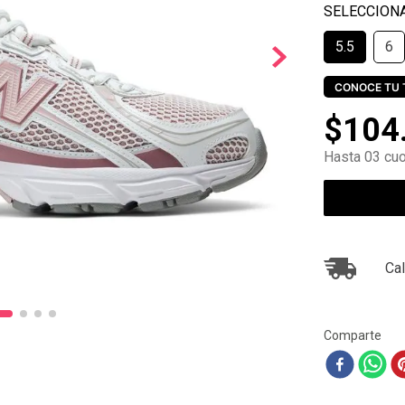
10
.
ea7
5.5
6
CONOCE TU 
$
104
Hasta 03 cuo
Cal
Comparte