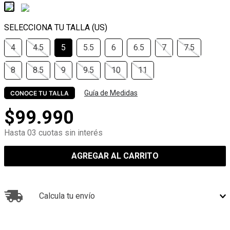
4
4.5
5
5.5
6
6.5
7
7.5
8
8.5
9
9.5
10
11
Guía de Medidas
CONOCE TU TALLA
$
99
.
990
Hasta 03 cuotas sin interés
AGREGAR AL CARRITO
Calcula tu envío