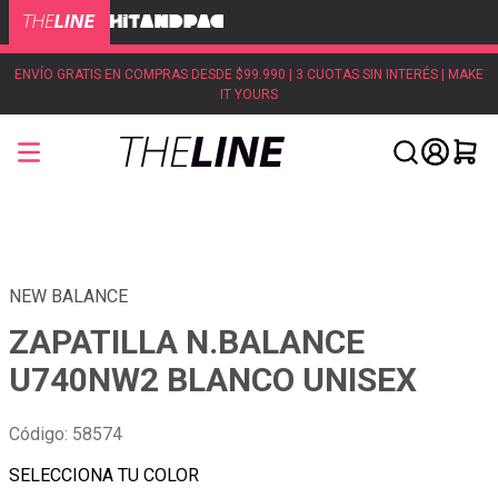
ENVÍO GRATIS EN COMPRAS DESDE $99.990 | 3 CUOTAS SIN INTERÉS | MAKE
IT YOURS
NEW BALANCE
ZAPATILLA N.BALANCE
U740NW2 BLANCO UNISEX
Código
:
58574