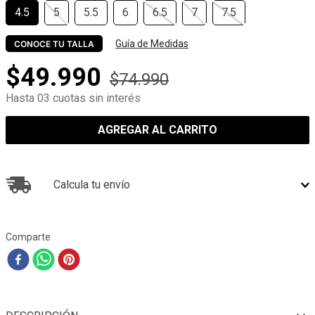
4.5
5
5.5
6
6.5
7
7.5
Guía de Medidas
CONOCE TU TALLA
$
49
.
990
$
74
.
990
Hasta 03 cuotas sin interés
AGREGAR AL CARRITO
Calcula tu envío
Comparte