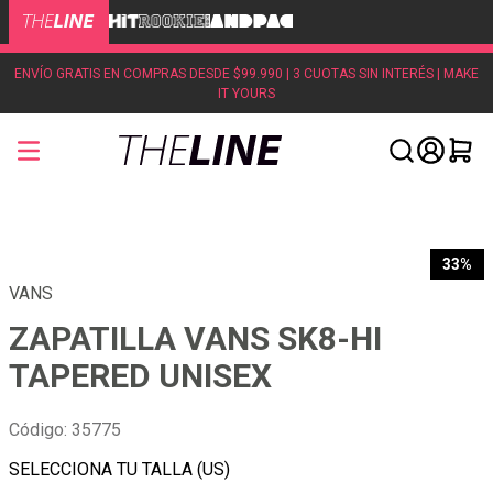
ENVÍO GRATIS EN COMPRAS DESDE $99.990 | 3 CUOTAS SIN INTERÉS | MAKE
IT YOURS
33%
VANS
ZAPATILLA VANS SK8-HI
TAPERED UNISEX
Código
:
35775