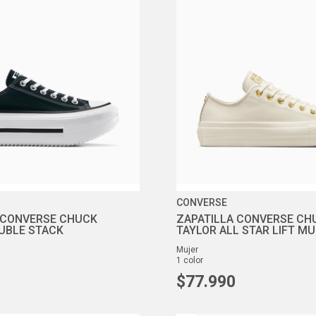
10
.
air max
CONVERSE
 CONVERSE CHUCK
ZAPATILLA CONVERSE CH
UBLE STACK
TAYLOR ALL STAR LIFT MU
mujer
1
color
$
77
.
990