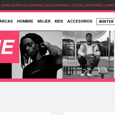
ENVÍO GRATIS EN COMPRAS DESDE $99.990 | 3 CUOTAS SIN INTERÉS | MAKE
ARCAS
HOMBRE
MUJER
KIDS
ACCESORIOS
WINTER
TÉRMINOS MÁS BUSCADOS
1
.
hombre
2
.
jordan
3
.
mujer
4
.
nike
5
.
zapatillas jordan
6
.
new balance
7
.
zapatillas hombre
8
.
zapatillas nike
9
.
ea7