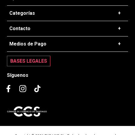
Preguntas frecuentes
Categorías
+
T&C - Políticas de Envío
Zapatillas
Contacto
+
Politicas de Devolución
Ropa
Cambios de Productos
+56 22 637 5016
Medios de Pago
+
Accesorios
Tiendas
contacto@theline.cl
Seguimiento de envíos
BASES LEGALES
Trabaja con nosotros
Centro de ayuda
Síguenos