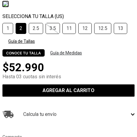
1
2
2.5
3.5
11
12
12.5
13
Guía de Tallas
Guía de Medidas
CONOCE TU TALLA
$
52
.
990
Hasta 03 cuotas sin interés
AGREGAR AL CARRITO
Calcula tu envío