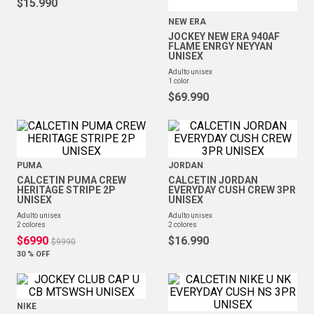
$
15
.
990
NEW ERA
JOCKEY NEW ERA 940AF
FLAME ENRGY NEYYAN
UNISEX
adulto unisex
1
color
$
69
.
990
PUMA
JORDAN
CALCETIN PUMA CREW
CALCETIN JORDAN
HERITAGE STRIPE 2P
EVERYDAY CUSH CREW 3PR
UNISEX
UNISEX
adulto unisex
adulto unisex
2
colores
2
colores
$
6990
$
16
.
990
$
9990
30 %
OFF
NIKE