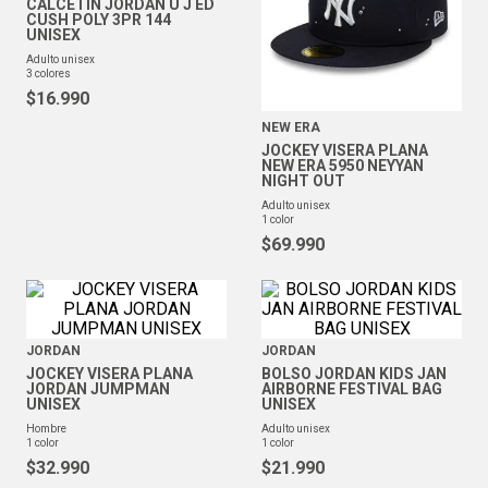
CALCETIN JORDAN U J ED
CUSH POLY 3PR 144
UNISEX
adulto unisex
3
colores
$
16
.
990
NEW ERA
JOCKEY VISERA PLANA
NEW ERA 5950 NEYYAN
NIGHT OUT
adulto unisex
1
color
$
69
.
990
JORDAN
JORDAN
JOCKEY VISERA PLANA
BOLSO JORDAN KIDS JAN
JORDAN JUMPMAN
AIRBORNE FESTIVAL BAG
UNISEX
UNISEX
hombre
adulto unisex
1
color
1
color
$
32
.
990
$
21
.
990