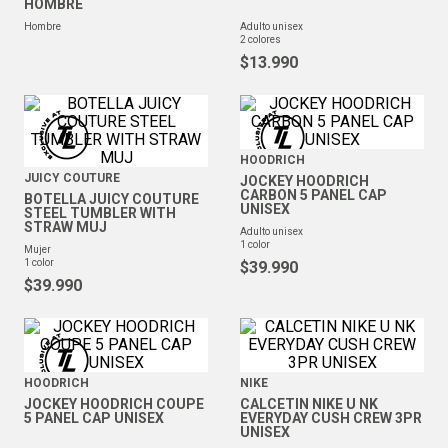
HOMBRE
hombre
adulto unisex
2
colores
$
13
.
990
HOODRICH
JUICY COUTURE
JOCKEY HOODRICH
CARBON 5 PANEL CAP
BOTELLA JUICY COUTURE
UNISEX
STEEL TUMBLER WITH
STRAW MUJ
adulto unisex
1
color
mujer
1
color
$
39
.
990
$
39
.
990
HOODRICH
NIKE
JOCKEY HOODRICH COUPE
CALCETIN NIKE U NK
5 PANEL CAP UNISEX
EVERYDAY CUSH CREW 3PR
UNISEX