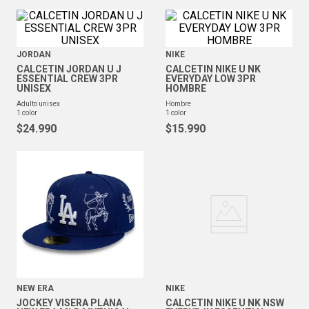
JORDAN
NIKE
CALCETIN JORDAN U J
CALCETIN NIKE U NK
ESSENTIAL CREW 3PR
EVERYDAY LOW 3PR
UNISEX
HOMBRE
adulto unisex
hombre
1
color
1
color
$
24
.
990
$
15
.
990
NEW ERA
NIKE
JOCKEY VISERA PLANA
CALCETIN NIKE U NK NSW