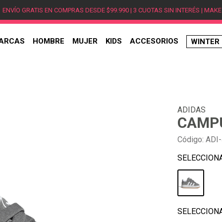
ENVÍO GRATIS EN COMPRAS DESDE $99.990 | 3 CUOTAS SIN INTERÉS | MAKE
ARCAS
HOMBRE
MUJER
KIDS
ACCESORIOS
WINTER
TÉRMINOS MÁS BUSCADOS
1
.
hombre
2
.
jordan
ADIDAS
3
.
mujer
CAMPU
4
.
nike
Código
:
ADI-
5
.
zapatillas jordan
6
.
new balance
7
.
zapatillas hombre
8
.
zapatillas nike
9
.
ea7