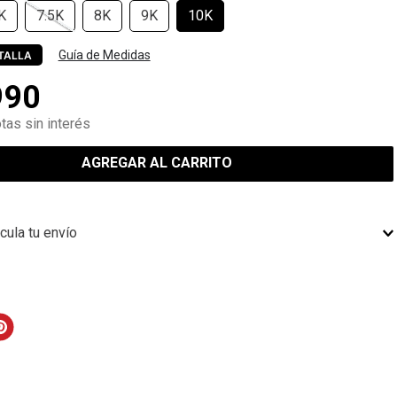
K
7.5K
8K
9K
10K
Guía de Medidas
TALLA
990
tas sin interés
AGREGAR AL CARRITO
cula tu envío