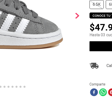
6.5K
6
10
.
air max
CONOCE TU 
$
47
.
Hasta 03 cuo
Cal
Comparte