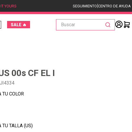
|
 IT YOURS
SEGUIMIENTO
CENTRO DE AYUDA
Buscar
SALE 🔥
S 00s CF EL I
JI4334