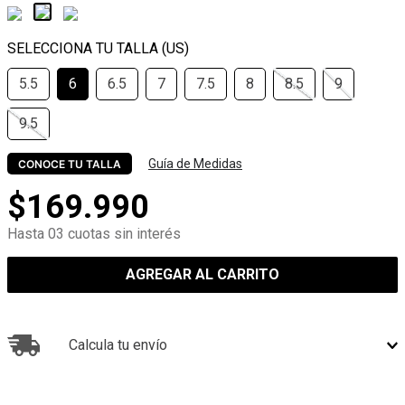
5.5
6
6.5
7
7.5
8
8.5
9
9.5
Guía de Medidas
CONOCE TU TALLA
$
169
.
990
Hasta 03 cuotas sin interés
AGREGAR AL CARRITO
Calcula tu envío