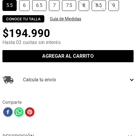
5.5
6
6.5
7
7.5
8
8.5
9
Guía de Medidas
CONOCE TU TALLA
$
194
.
990
Hasta 03 cuotas sin interés
AGREGAR AL CARRITO
Calcula tu envío
Comparte