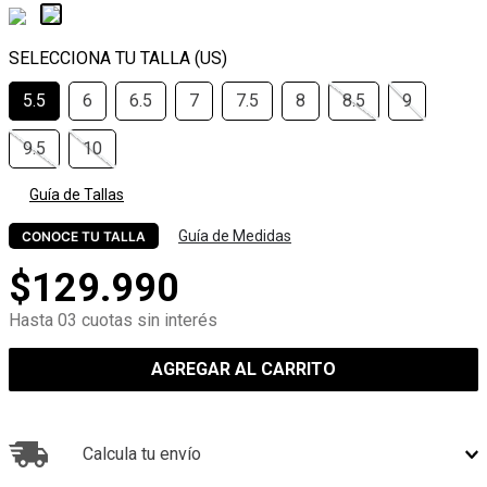
5.5
6
6.5
7
7.5
8
8.5
9
9.5
10
Guía de Tallas
Guía de Medidas
CONOCE TU TALLA
$
129
.
990
Hasta 03 cuotas sin interés
AGREGAR AL CARRITO
Calcula tu envío