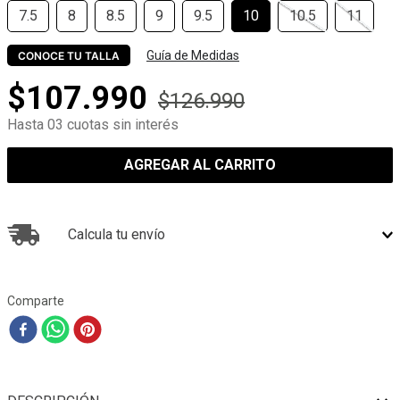
7.5
8
8.5
9
9.5
10
10.5
11
Guía de Medidas
CONOCE TU TALLA
$
107
.
990
$
126
.
990
Hasta 03 cuotas sin interés
AGREGAR AL CARRITO
Calcula tu envío
Comparte