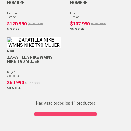
HOMBRE
HOMBRE
hombre
hombre
1
color
1
color
$
120
.
990
$
107
.
990
$
126
.
990
$
126
.
990
5 %
OFF
15 %
OFF
NIKE
ZAPATILLA NIKE WMNS
NIKE T90 MUJER
mujer
3
colores
$
60
.
990
$
122
.
990
50 %
OFF
Has visto todos los
11
productos