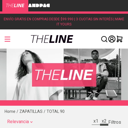
ENVÍO GRATIS EN COMPRAS DESDE $99.990 | 3 CUOTAS SIN INTERÉS | MAKE
IT YOURS
ZAPATILLAS
TOTAL 90
x1
x2
Relevancia