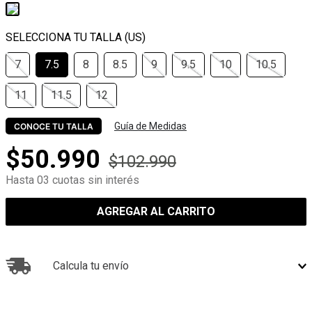
7
7.5
8
8.5
9
9.5
10
10.5
11
11.5
12
Guía de Medidas
CONOCE TU TALLA
$
50
.
990
$
102
.
990
Hasta 03 cuotas sin interés
AGREGAR AL CARRITO
Calcula tu envío