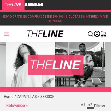
ENVÍO GRATIS EN COMPRAS DESDE $99.990 | 3 CUOTAS SIN INTERÉS | MAKE
IT YOURS
ZAPATILLAS
SESSION
x1
x2
Relevancia