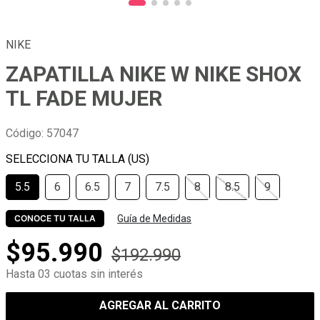
NIKE
ZAPATILLA NIKE W NIKE SHOX
TL FADE MUJER
Código
:
57047
5.5
6
6.5
7
7.5
8
8.5
9
Guía de Medidas
CONOCE TU TALLA
$
95
.
990
$
192
.
990
Hasta 03 cuotas sin interés
AGREGAR AL CARRITO