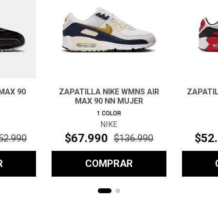
 MAX 90
ZAPATILLA NIKE WMNS AIR
ZAPATIL
MAX 90 NN MUJER
1
COLOR
NIKE
$
67
.
990
$
52
.
52
.
990
$
136
.
990
R
COMPRAR