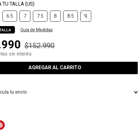
6.5
7
7.5
8
8.5
9
Guía de Medidas
TALLA
.
990
$
152
.
990
tas sin interés
AGREGAR AL CARRITO
cula tu envío