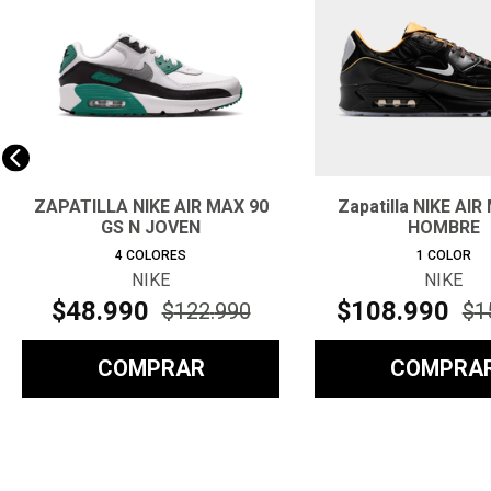
ZAPATILLA NIKE AIR MAX 90
Zapatilla NIKE AIR
GS N JOVEN
HOMBRE
4
COLORES
1
COLOR
NIKE
NIKE
$
48
.
990
$
108
.
990
$
122
.
990
$
1
COMPRAR
COMPRA