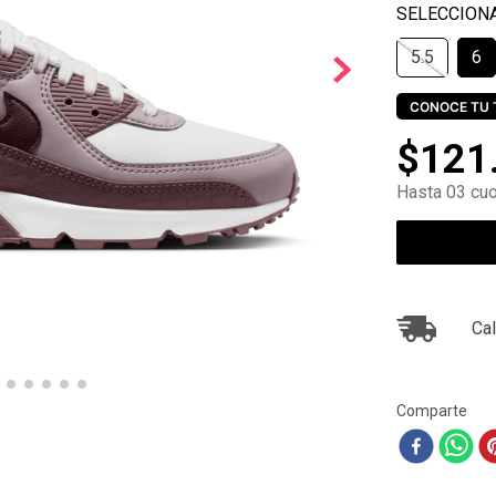
10
.
zapatillas nike
5.5
6
CONOCE TU 
$
121
Hasta 03 cuo
Cal
Comparte