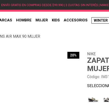
ENVÍO GRATIS EN COMPRAS DESDE $99.990 | 3 CUOTAS SIN INTERÉS | MAKE
ARCAS
HOMBRE
MUJER
KIDS
ACCESORIOS
WINTER
TÉRMINOS MÁS BUSCADOS
NS AIR MAX 90 MUJER
1
.
hombre
2
.
jordan
NIKE
3
.
mujer
20%
ZAPAT
4
.
nike
MUJE
5
.
zapatillas
Código
:
IM3
6
.
zapatillas jordan
7
.
xt-6
8
.
new balance
9
.
zapatillas hombre