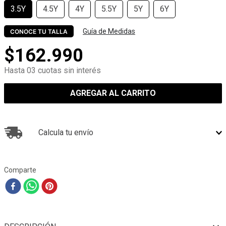
3.5Y
4.5Y
4Y
5.5Y
5Y
6Y
Guía de Medidas
CONOCE TU TALLA
$
162
.
990
Hasta 03 cuotas sin interés
AGREGAR AL CARRITO
Calcula tu envío
Comparte