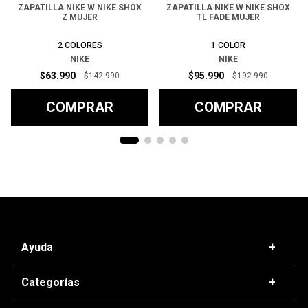
ZAPATILLA NIKE W NIKE SHOX
ZAPATILLA NIKE W NIKE SHOX
Z MUJER
TL FADE MUJER
2
COLORES
1
COLOR
NIKE
NIKE
$
63
.
990
$
95
.
990
$
142
.
990
$
192
.
990
COMPRAR
COMPRAR
Ayuda
+
Preguntas frecuentes
Categorías
+
T&C - Políticas de Envío