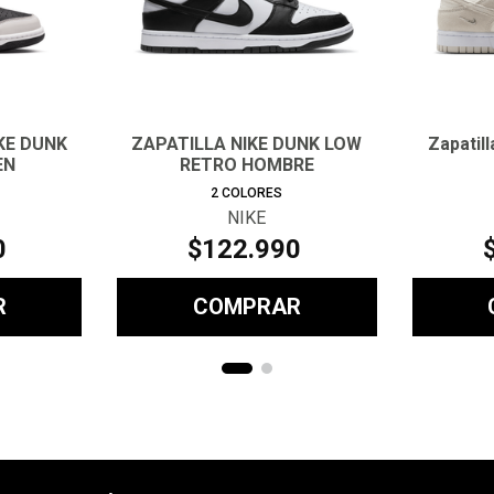
IKE DUNK
ZAPATILLA NIKE DUNK LOW
Zapatil
EN
RETRO HOMBRE
2
COLORES
NIKE
0
$
122
.
990
R
COMPRAR