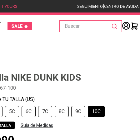
|
 IT YOURS
SEGUIMIENTO
CENTRO DE AYUDA
Buscar
SALE 🔥
lla NIKE DUNK KIDS
767-100
5C
6C
7C
8C
9C
10C
Guía de Medidas
TALLA