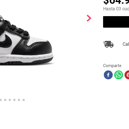
$
64
.
10
.
air max
Hasta 03 cuo
Cal
Comparte