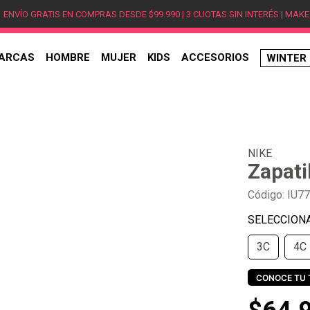
ENVÍO GRATIS EN COMPRAS DESDE $99.990 | 3 CUOTAS SIN INTERÉS | MAKE
ARCAS
HOMBRE
MUJER
KIDS
ACCESORIOS
WINTER
TÉRMINOS MÁS BUSCADOS
1
.
hombre
2
.
jordan
NIKE
3
.
mujer
Zapati
4
.
nike
Código
:
IU7
5
.
zapatillas jordan
6
.
new balance
3C
4C
7
.
zapatillas hombre
8
.
zapatillas nike
CONOCE TU 
9
.
ea7