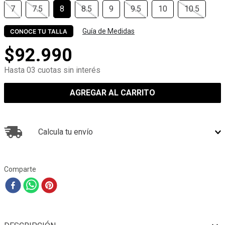
7
7.5
8
8.5
9
9.5
10
10.5
Guía de Medidas
CONOCE TU TALLA
$
92
.
990
Hasta 03 cuotas sin interés
AGREGAR AL CARRITO
Calcula tu envío
Comparte