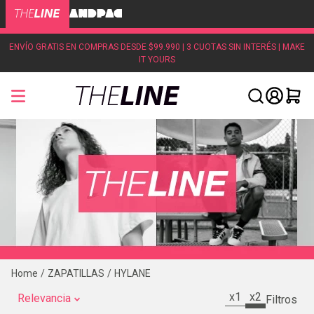
ENVÍO GRATIS EN COMPRAS DESDE $99.990 | 3 CUOTAS SIN INTERÉS | MAKE
IT YOURS
ZAPATILLAS
HYLANE
x1
x2
Relevancia