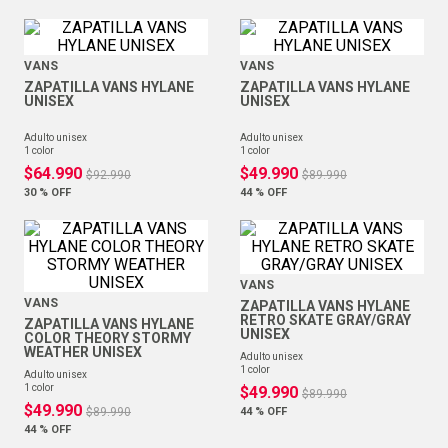
VANS
VANS
ZAPATILLA VANS HYLANE
ZAPATILLA VANS HYLANE
UNISEX
UNISEX
adulto unisex
adulto unisex
1
color
1
color
$
64
.
990
$
49
.
990
$
92
.
990
$
89
.
990
30 %
OFF
44 %
OFF
VANS
VANS
ZAPATILLA VANS HYLANE
RETRO SKATE GRAY/GRAY
ZAPATILLA VANS HYLANE
UNISEX
COLOR THEORY STORMY
WEATHER UNISEX
adulto unisex
1
color
adulto unisex
1
color
$
49
.
990
$
89
.
990
$
49
.
990
$
89
.
990
44 %
OFF
44 %
OFF