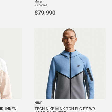
mujer
2
colores
$
79
.
990
NIKE
HRUNKEN
TECH NIKE M NK TCH FLC FZ WR