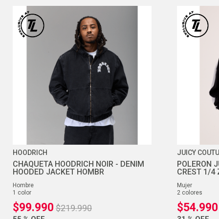
HOODRICH
JUICY COUT
CHAQUETA HOODRICH NOIR - DENIM
POLERON J
HOODED JACKET HOMBR
CREST 1/4 
hombre
mujer
1
color
2
colores
$
99
.
990
$
54
.
990
$
219
.
990
55 %
OFF
31 %
OFF