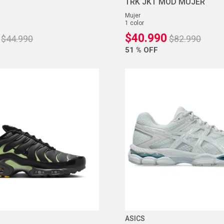
TRK JKT MOD MUJER
mujer
1
color
$
40
.
990
$
44
.
990
$
82
.
990
51 %
OFF
ASICS