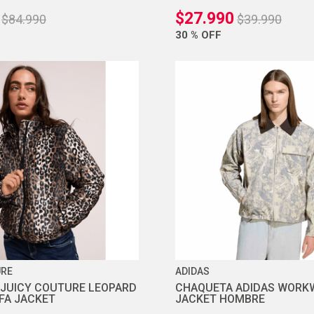
$
27
.
990
$
84
.
990
$
39
.
990
30 %
OFF
URE
ADIDAS
JUICY COUTURE LEOPARD
CHAQUETA ADIDAS WORK
FA JACKET
JACKET HOMBRE