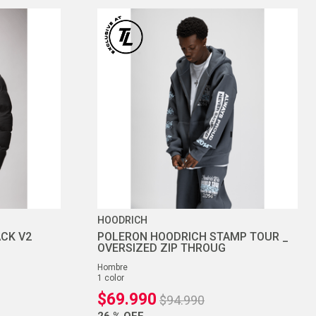
HOODRICH
CK V2
POLERON HOODRICH STAMP TOUR _
OVERSIZED ZIP THROUG
hombre
1
color
$
69
.
990
$
94
.
990
26 %
OFF