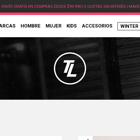
ENVÍO GRATIS EN COMPRAS DESDE $99.990 | 3 CUOTAS SIN INTERÉS | MAKE
ARCAS
HOMBRE
MUJER
KIDS
ACCESORIOS
WINTER
TÉRMINOS MÁS BUSCADOS
1
.
hombre
2
.
jordan
3
.
mujer
4
.
nike
5
.
zapatillas
6
.
zapatillas jordan
7
.
xt-6
8
.
new balance
9
.
zapatillas hombre