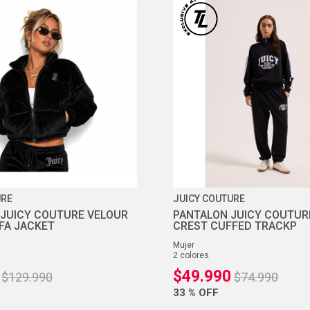
10
.
zapatillas nike
URE
JUICY COUTURE
JUICY COUTURE VELOUR
PANTALON JUICY COUTUR
FA JACKET
CREST CUFFED TRACKP
mujer
2
colores
$
49
.
990
$
129
.
990
$
74
.
990
33 %
OFF