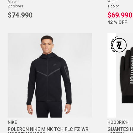
mujer
mujer
2
colores
1
color
$
74
.
990
$
69
.
990
42 %
OFF
NIKE
HOODRICH
POLERON NIKE M NK TCH FLC FZ WR
GUANTES H