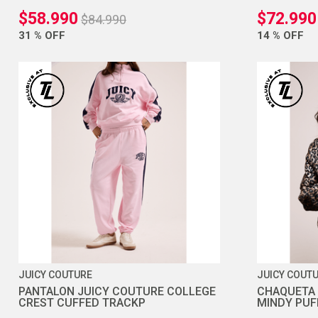
$
58
.
990
$
72
.
990
$
84
.
990
31 %
OFF
14 %
OFF
JUICY COUTURE
JUICY COUT
PANTALON JUICY COUTURE COLLEGE
CHAQUETA 
CREST CUFFED TRACKP
MINDY PUF