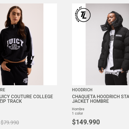
URE
HOODRICH
UICY COUTURE COLLEGE
CHAQUETA HOODRICH STA
ZIP TRACK
JACKET HOMBRE
hombre
1
color
$
149
.
990
$
79
.
990