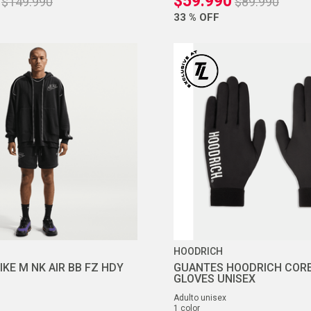
$
59
.
990
$
149
.
990
$
89
.
990
33 %
OFF
HOODRICH
KE M NK AIR BB FZ HDY
GUANTES HOODRICH CORE
GLOVES UNISEX
adulto unisex
1
color