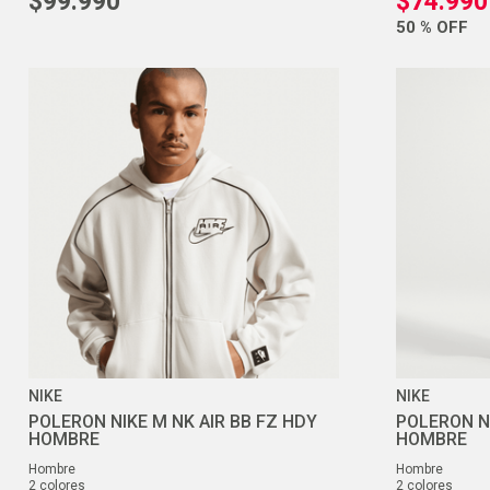
$
99
.
990
$
74
.
990
50 %
OFF
NIKE
NIKE
POLERON NIKE M NK AIR BB FZ HDY
POLERON NI
HOMBRE
HOMBRE
hombre
hombre
2
colores
2
colores