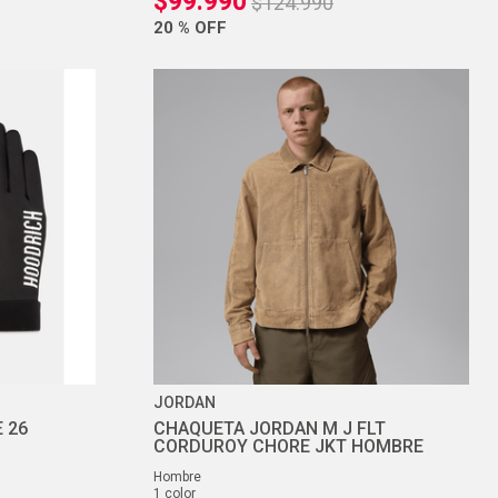
$
99
.
990
$
124
.
990
20 %
OFF
JORDAN
 26
CHAQUETA JORDAN M J FLT
CORDUROY CHORE JKT HOMBRE
hombre
1
color