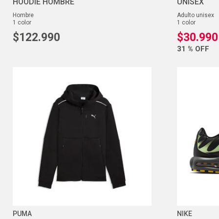
HOODIE HOMBRE
UNISEX
hombre
adulto unisex
1
color
1
color
$
122
.
990
$
30
.
990
31 %
OFF
PUMA
NIKE