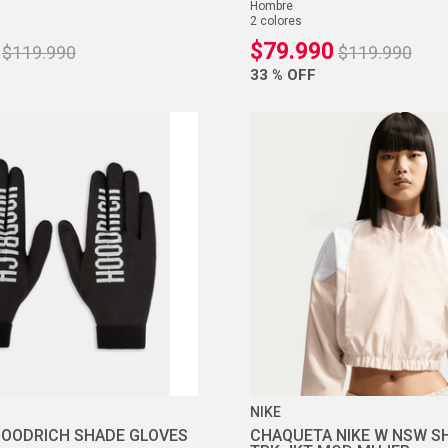
hombre
2
colores
$
79
.
990
$
119
.
990
$
119
.
990
33 %
OFF
NIKE
OODRICH SHADE GLOVES
CHAQUETA NIKE W NSW S