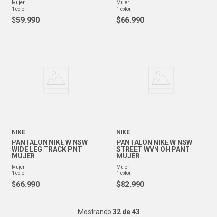
mujer
mujer
1
color
1
color
$
59
.
990
$
66
.
990
NIKE
NIKE
PANTALON NIKE W NSW
PANTALON NIKE W NSW
WIDE LEG TRACK PNT
STREET WVN OH PANT
MUJER
MUJER
mujer
mujer
1
color
1
color
$
66
.
990
$
82
.
990
Mostrando
32 de 43