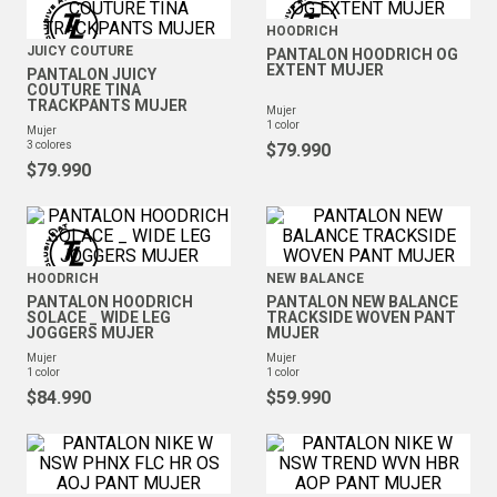
HOODRICH
JUICY COUTURE
PANTALON HOODRICH OG
EXTENT MUJER
PANTALON JUICY
COUTURE TINA
TRACKPANTS MUJER
mujer
1
color
mujer
3
colores
$
79
.
990
$
79
.
990
HOODRICH
NEW BALANCE
PANTALON HOODRICH
PANTALON NEW BALANCE
SOLACE _ WIDE LEG
TRACKSIDE WOVEN PANT
JOGGERS MUJER
MUJER
mujer
mujer
1
color
1
color
$
84
.
990
$
59
.
990