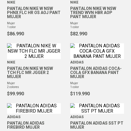
NIKE
NIKE
PANTALON NIKE W NSW
PANTALON NIKE W NSW
PHNX FLC HR OS AOJ PANT
TREND WVN HBR AOP
MUJER
PANT MUJER
mujer
mujer
1
color
1
color
$
86
.
990
$
82
.
990
NIKE
ADIDAS
PANTALON NIKE W NSW
PANTALON ADIDAS COCA-
TCH FLC MR JGGER 2
COLA GFX BANANA PANT
MUJER
MUJER
mujer
mujer
2
colores
1
color
$
99
.
990
$
119
.
990
ADIDAS
ADIDAS
PANTALON ADIDAS
PANTALON ADIDAS SST PT
FIREBIRD MUJER
MUJER