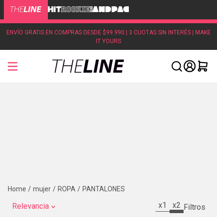
ENVÍO GRATIS EN COMPRAS DESDE $99.990 | 3 CUOTAS SIN INTERÉS | MAKE
IT YOURS
mujer
ROPA
PANTALONES
x1
x2
Relevancia