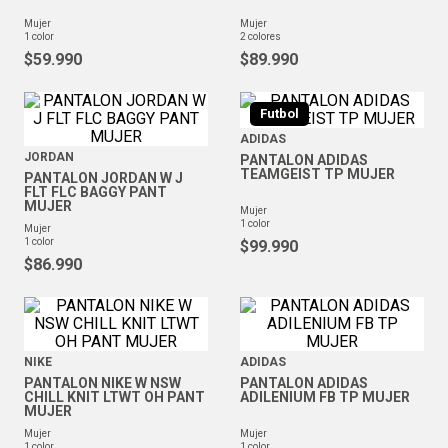
mujer
mujer
1
color
2
colores
$
59
.
990
$
89
.
990
Futbol
ADIDAS
JORDAN
PANTALON ADIDAS
TEAMGEIST TP MUJER
PANTALON JORDAN W J
FLT FLC BAGGY PANT
MUJER
mujer
1
color
mujer
1
color
$
99
.
990
$
86
.
990
NIKE
ADIDAS
PANTALON NIKE W NSW
PANTALON ADIDAS
CHILL KNIT LTWT OH PANT
ADILENIUM FB TP MUJER
MUJER
mujer
mujer
1
color
1
color