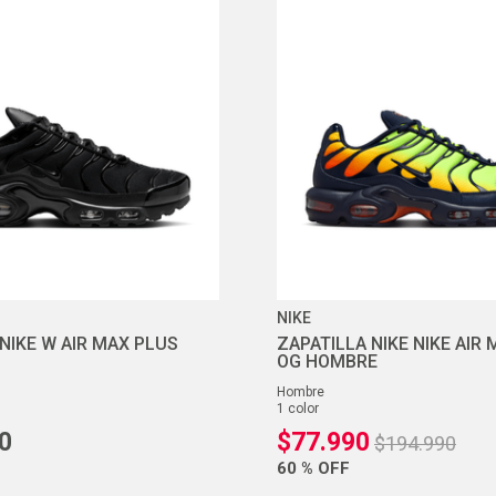
10
.
zapatillas nike
NIKE
NIKE W AIR MAX PLUS
ZAPATILLA NIKE NIKE AIR
OG HOMBRE
hombre
1
color
0
$
77
.
990
$
194
.
990
60 %
OFF