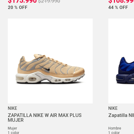
$
175
.
990
$
108
.
99
$
219
.
990
20 %
OFF
44 %
OFF
NIKE
NIKE
ZAPATILLA NIKE W AIR MAX PLUS
Zapatilla 
MUJER
mujer
hombre
1
color
1
color