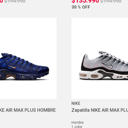
0
$
135
.
990
$
194
.
990
$
194
.
990
30 %
OFF
NIKE
NIKE AIR MAX PLUS HOMBRE
Zapatilla NIKE AIR MAX 
hombre
1
color