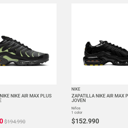
NIKE
NIKE NIKE AIR MAX PLUS
ZAPATILLA NIKE AIR MAX 
E
JOVEN
niños
1
color
0
$
152
.
990
$
194
.
990