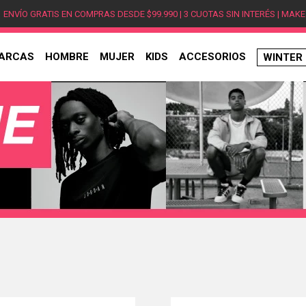
ENVÍO GRATIS EN COMPRAS DESDE $99.990 | 3 CUOTAS SIN INTERÉS | MAKE
ARCAS
HOMBRE
MUJER
KIDS
ACCESORIOS
WINTER
TÉRMINOS MÁS BUSCADOS
1
.
hombre
2
.
jordan
3
.
mujer
4
.
nike
5
.
zapatillas
6
.
zapatillas jordan
7
.
xt-6
8
.
new balance
9
.
zapatillas hombre