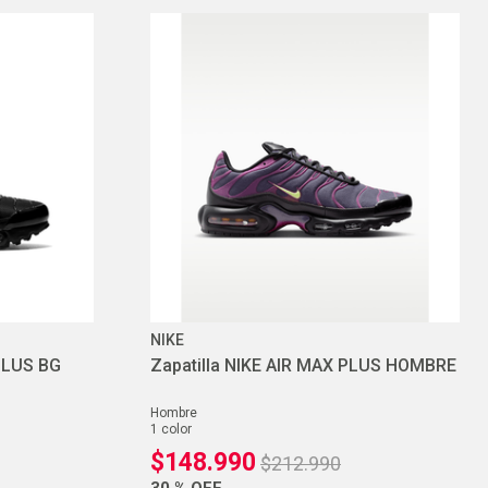
NIKE
PLUS BG
Zapatilla NIKE AIR MAX PLUS HOMBRE
hombre
1
color
$
148
.
990
$
212
.
990
30 %
OFF