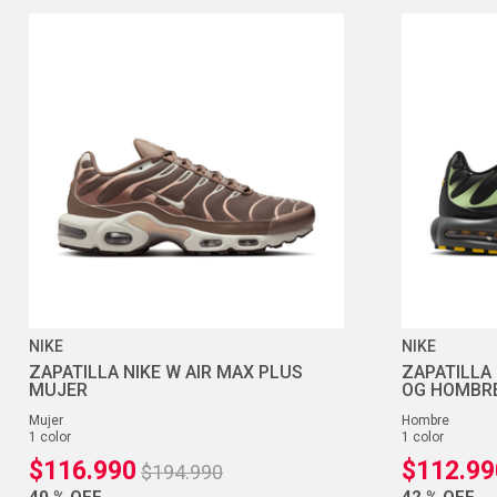
NIKE
NIKE
ZAPATILLA NIKE W AIR MAX PLUS
ZAPATILLA 
MUJER
OG HOMBR
mujer
hombre
1
color
1
color
$
116
.
990
$
112
.
99
$
194
.
990
40 %
OFF
42 %
OFF