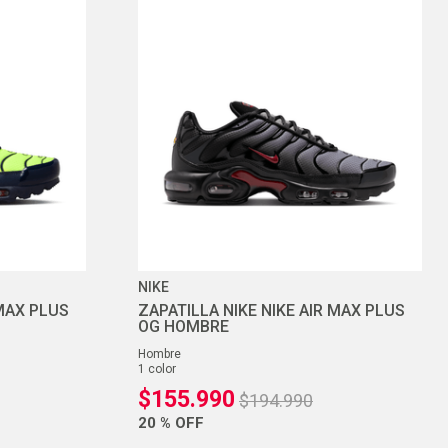
NIKE
 MAX PLUS
ZAPATILLA NIKE NIKE AIR MAX PLUS
OG HOMBRE
hombre
1
color
$
155
.
990
$
194
.
990
20 %
OFF